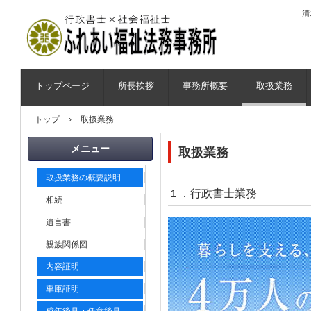
清
ふれあい福祉法務事務所
トップページ
所長挨拶
事務所概要
取扱業務
トップ
›
取扱業務
メニュー
取扱業務
取扱業務の概要説明
１．行政書士業務
相続
遺言書
親族関係図
内容証明
車庫証明