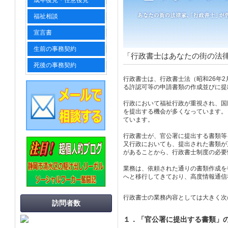
成年後見・任意後見
福祉相談
宣言書
生前の事務契約
「行政書士はあなたの街の法
死後の事務契約
行政書士は、行政書士法（昭和26年
る許認可等の申請書類の作成並びに提
行政において福祉行政が重視され、国
を提出する機会が多くなっています。
ています。
行政書士が、官公署に提出する書類等
又行政においても、提出された書類が
があることから、行政書士制度の必要
業務は、依頼された通りの書類作成を
へと移行してきており、高度情報通信
行政書士の業務内容としては大きく次
訪問者数
１．「官公署に提出する書類」